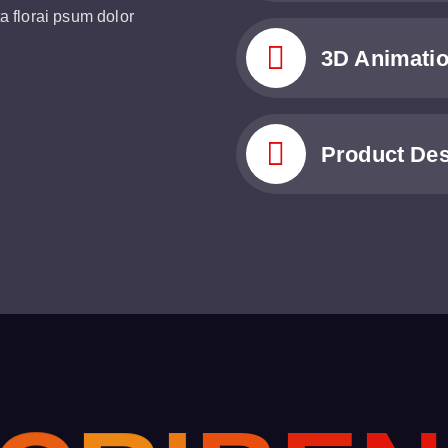
a florai psum dolor
3D Animati
Product De