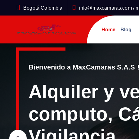
S
Bogotá Colombia
info@maxcamaras.com / m
a
l
t
Home
Blog
a
r
a
l
Bienvenido a MaxCamaras S.A.S 
c
o
Alquiler y v
n
t
e
computo, C
n
i
Vigilancia,
d
o