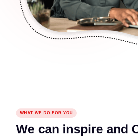
WHAT WE DO FOR YOU
W
e
c
a
n
i
n
s
p
i
r
e
a
n
d