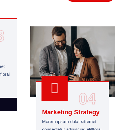
3
met
florai
04
Marketing Strategy
Morem ipsum dolor sittemet
consectetur adipiscing elitflorai