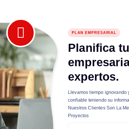
PLAN EMPRESARIAL
P
l
a
n
i
f
i
c
a
t
e
m
p
r
e
s
a
r
i
e
x
p
e
r
t
o
s
.
Llevamos tiempo ignovando y
confiable teniendo su informa
Nuestros Clientes Son La Me
Proyectos