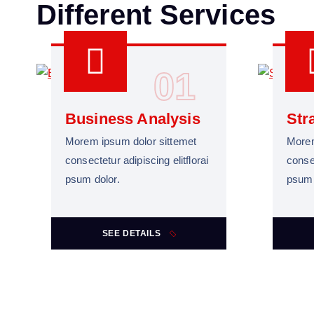
D
i
f
f
e
r
e
n
t
S
e
r
v
i
c
e
s
01
Business Analysis
Str
Morem ipsum dolor sittemet
Morem
consectetur adipiscing elitflorai
consec
psum dolor.
psum 
SEE DETAILS