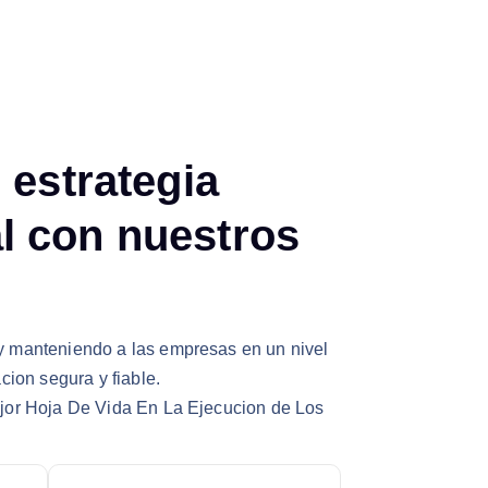
u
e
s
t
r
a
t
e
g
i
a
a
l
c
o
n
n
u
e
s
t
r
o
s
 manteniendo a las empresas en un nivel
cion segura y fiable.
jor Hoja De Vida En La Ejecucion de Los