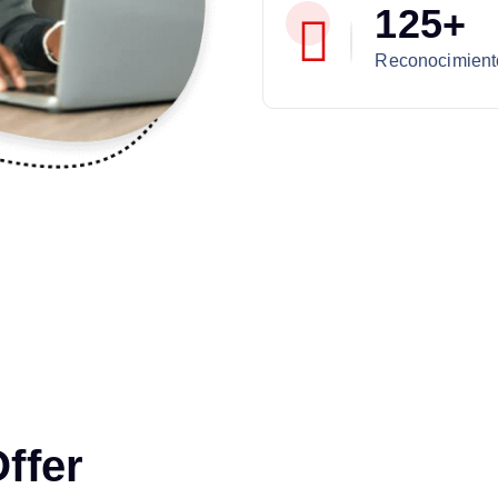
1
2
5
+
Reconocimient
O
f
f
e
r