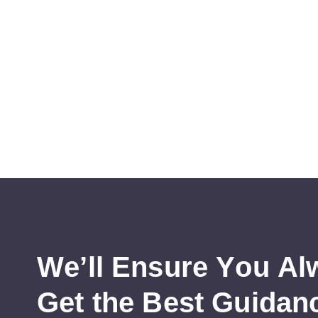
W
e
’
l
l
E
n
s
u
r
e
Y
o
u
A
l
G
e
t
t
h
e
B
e
s
t
G
u
i
d
a
n