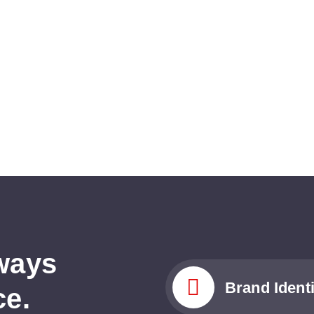
w
a
y
s
Brand Identi
c
e
.