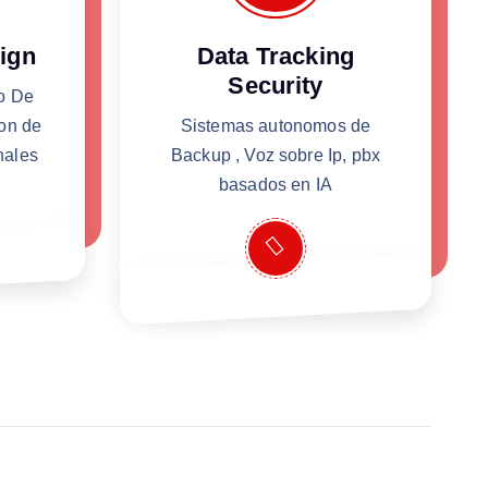
ign
Data Tracking
Security
lo De
on de
Sistemas autonomos de
nales
Backup , Voz sobre Ip, pbx
basados en IA