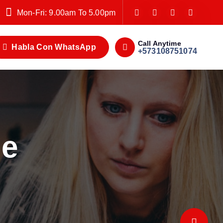
Mon-Fri: 9.00am To 5.00pm
Call Anytime
Habla Con WhatsApp
+573108751074
de